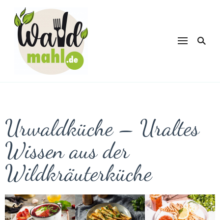
Waldmahl.de
Schnabulieren, was die Natur einem
bietet
Urwaldküche – Uraltes
Wissen aus der
Wildkräuterküche