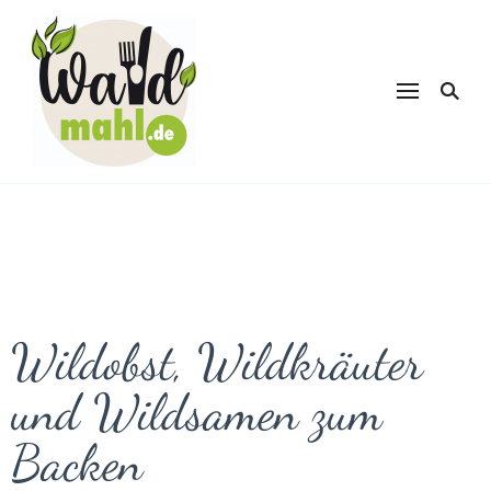
Waldmahl.de
Schnabulieren, was die Natur einem
bietet
Wildobst, Wildkräuter
und Wildsamen zum
Backen