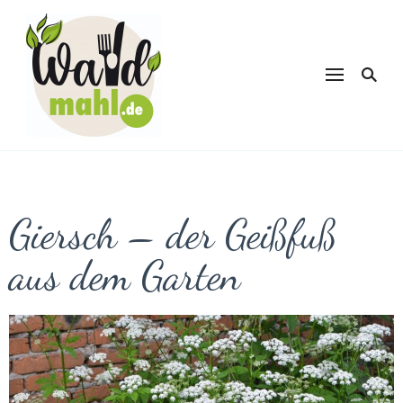
Waldmahl.de
Schnabulieren, was die Natur einem
bietet
Giersch – der Geißfuß
aus dem Garten