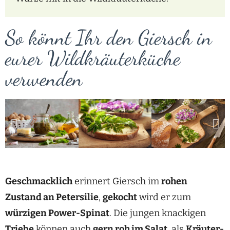
So könnt Ihr den Giersch in
eurer Wildkräuterküche
verwenden
Geschmacklich
erinnert Giersch im
rohen
Zustand an Petersilie
,
gekocht
wird er zum
würzigen Power-Spinat
. Die jungen knackigen
Triebe
können auch
gern roh im Salat
, als
Kräuter-