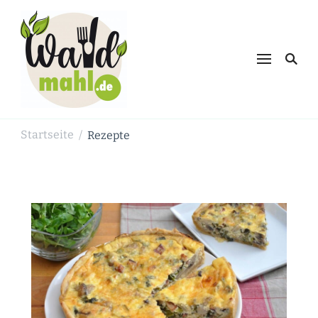
Waldmahl.de
Schnabulieren, was die Natur einem
bietet
Startseite
Rezepte
/