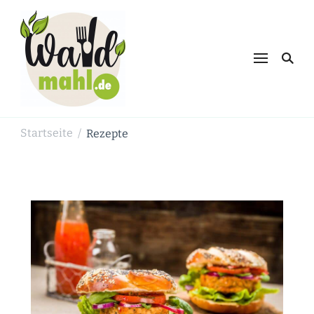
Waldmahl.de
Schnabulieren, was die Natur einem
bietet
Startseite
Rezepte
/