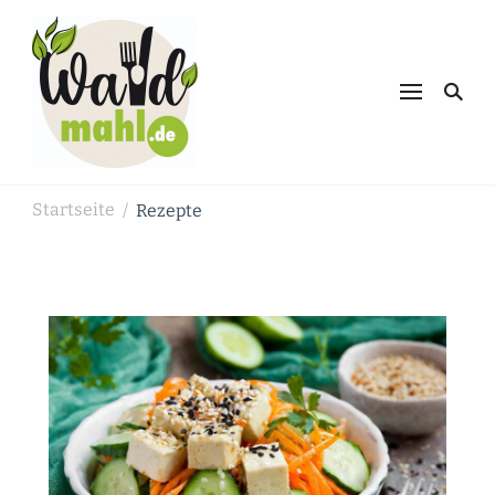
Waldmahl.de
Schnabulieren, was die Natur einem
bietet
Startseite
Rezepte
/