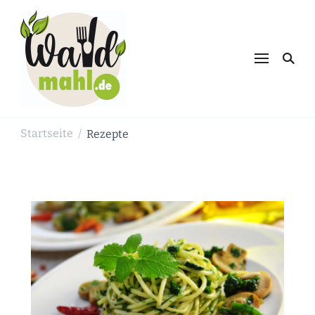
Waldmahl.de
Schnabulieren, was die Natur einem
bietet
Startseite
Rezepte
/