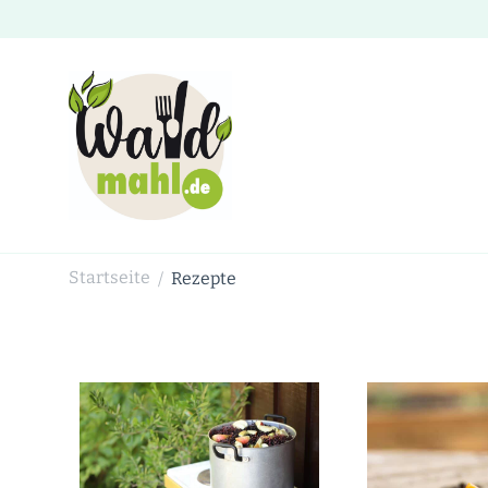
Waldmahl.de
Schnabulieren, was die Natur einem bietet
Startseite
Rezepte
/