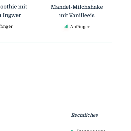
othie mit
Mandel-Milchshake
m Ingwer
mit Vanilleeis
fänger
Anfänger
Rechtliches