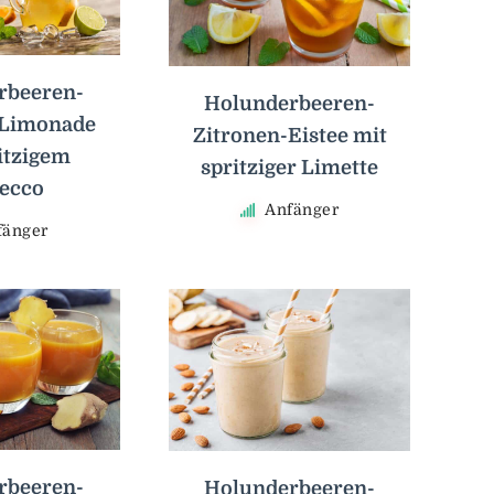
rbeeren-
Holunderbeeren-
-Limonade
Zitronen-Eistee mit
itzigem
spritziger Limette
ecco
Anfänger
fänger
rbeeren-
Holunderbeeren-