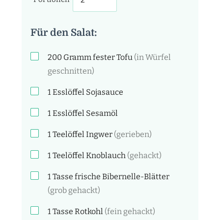
Für den Salat:
200
Gramm
fester Tofu
(in Würfel
geschnitten)
1
Esslöffel
Sojasauce
1
Esslöffel
Sesamöl
1
Teelöffel
Ingwer
(gerieben)
1
Teelöffel
Knoblauch
(gehackt)
1
Tasse
frische Bibernelle-Blätter
(grob gehackt)
1
Tasse
Rotkohl
(fein gehackt)