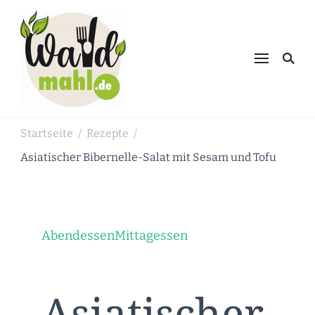
Waldmahl.de
Schnabulieren, was die Natur einem
bietet
Startseite
Rezepte
/
/
Asiatischer Bibernelle-Salat mit Sesam und Tofu
Abendessen
Mittagessen
Asiatischer