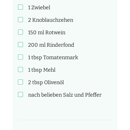
1
Zwiebel
2
Knoblauchzehen
150
ml
Rotwein
200
ml
Rinderfond
1
tbsp
Tomatenmark
1
tbsp
Mehl
2
tbsp
Olivenöl
nach belieben
Salz und Pfeffer