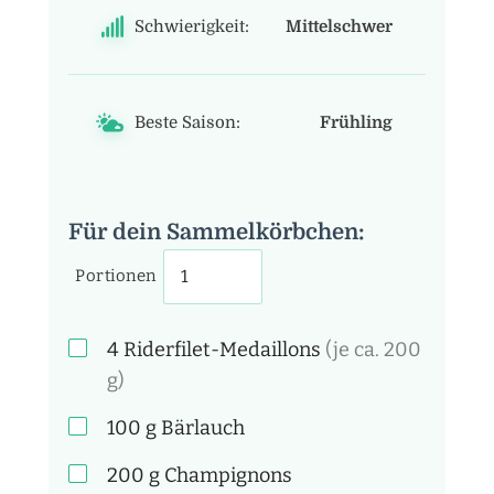
Schwierigkeit:
Mittelschwer
Beste Saison:
Frühling
Für dein Sammelkörbchen:
Portionen
4
Riderfilet-Medaillons
(je ca. 200
g)
100
g
Bärlauch
200
g
Champignons