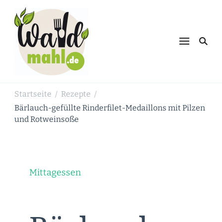
Waldmahl.de
Schnabulieren, was die Natur einem
bietet
Startseite
Rezepte
/
/
Bärlauch-gefüllte Rinderfilet-Medaillons mit Pilzen
und Rotweinsoße
Mittagessen