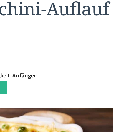
chini-Auflauf
keit:
Anfänger