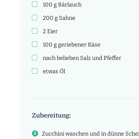
100
g
Bärlauch
200
g
Sahne
2
Eier
100
g
geriebener Käse
nach belieben
Salz und Pfeffer
etwas Öl
Zubereitung:
Zucchini waschen und in dünne Sche