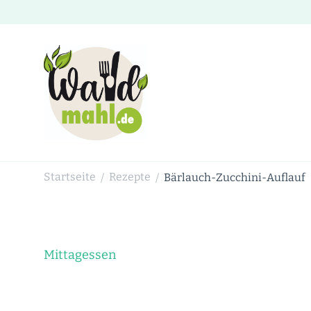
Waldmahl.de
Schnabulieren, was die Natur einem bietet
Startseite
Rezepte
Bärlauch-Zucchini-Auflauf
/
/
Mittagessen