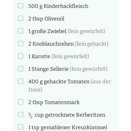
500
g
Rinderhackfleisch
2
tbsp
Olivenöl
1
große Zwiebel
(fein gewürfelt)
2
Knoblauchzehen
(fein gehackt)
1
Karotte
(fein gewürfelt)
1
Stange Sellerie
(fein gewürfelt)
400
g
gehackte Tomaten
(aus der
Dose)
2
tbsp
Tomatenmark
1
cup
getrocknete Berberitzen
⁄
2
1
tsp
gemahlener Kreuzkümmel