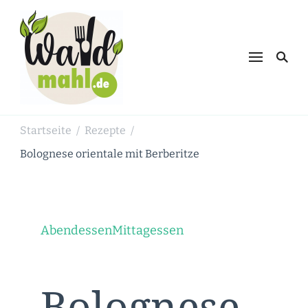
Waldmahl.de
Schnabulieren, was die Natur einem
bietet
Startseite
Rezepte
/
/
Bolognese orientale mit Berberitze
Abendessen
Mittagessen
Bolognese