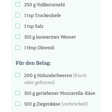
250
g
Vollkornmehl
1
tsp
Trockenhefe
1
tsp
Salz
150
g
lauwarmes Wasser
1
tbsp
Olivenöl
Für den Belag:
200
g
Holunderbeeren
(frisch
oder gefroren)
150
g
geriebener Mozzarella-Käse
100
g
Ziegenkäse
(zerbröckelt)