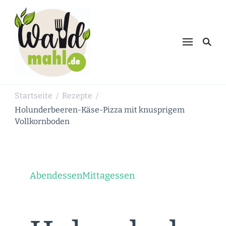
Waldmahl.de
Schnabulieren, was die Natur einem
bietet
Startseite
Rezepte
/
/
Holunderbeeren-Käse-Pizza mit knusprigem
Vollkornboden
Abendessen
Mittagessen