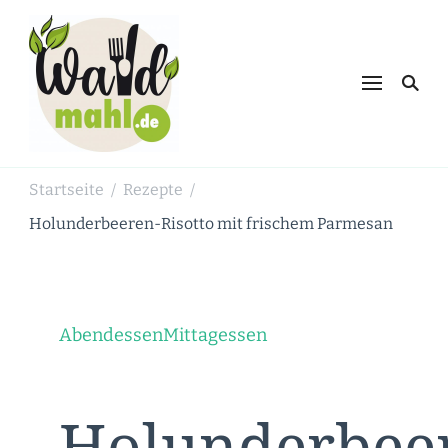
Waldmahl.de
Schnabulieren, was die Natur einem
bietet
Startseite
Rezepte
/
/
Holunderbeeren-Risotto mit frischem Parmesan
Abendessen
Mittagessen
Holunderbee