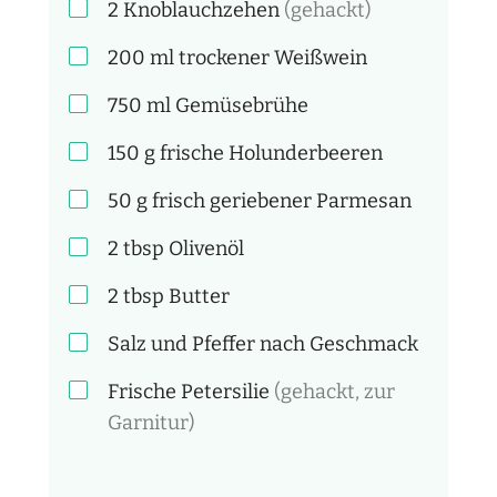
2
Knoblauchzehen
(gehackt)
200
ml
trockener Weißwein
750
ml
Gemüsebrühe
150
g
frische Holunderbeeren
50
g
frisch geriebener Parmesan
2
tbsp
Olivenöl
2
tbsp
Butter
Salz und Pfeffer nach Geschmack
Frische Petersilie
(gehackt, zur
Garnitur)