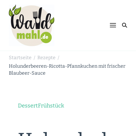
Waldmahl.de
Schnabulieren, was die Natur einem
bietet
Startseite
Rezepte
/
/
Holunderbeeren-Ricotta-Pfannkuchen mit frischer
Blaubeer-Sauce
Dessert
Frühstück