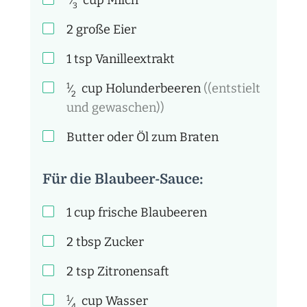
⁄
3
2
große Eier
1
tsp
Vanilleextrakt
1
cup
Holunderbeeren
((entstielt
⁄
2
und gewaschen))
Butter oder Öl zum Braten
Für die Blaubeer-Sauce:
1
cup
frische Blaubeeren
2
tbsp
Zucker
2
tsp
Zitronensaft
1
cup
Wasser
⁄
4