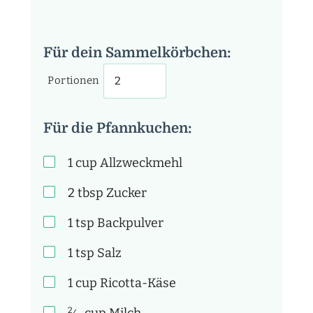
Für dein Sammelkörbchen:
Portionen
Für die Pfannkuchen:
1
cup
Allzweckmehl
2
tbsp
Zucker
1
tsp
Backpulver
1
tsp
Salz
1
cup
Ricotta-Käse
2
cup
Milch