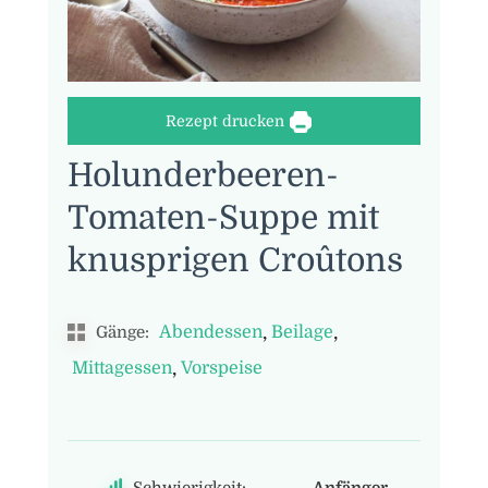
Rezept drucken
Holunderbeeren-
Tomaten-Suppe mit
knusprigen Croûtons
,
,
Abendessen
Beilage
Gänge:
,
Mittagessen
Vorspeise