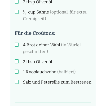
2
tbsp
Olivenöl
1
cup
Sahne
(optional, für extra
⁄
2
Cremigkeit)
Für die Croûtons:
4
Brot deiner Wahl
(in Würfel
geschnitten)
2
tbsp
Olivenöl
1
Knoblauchzehe
(halbiert)
Salz und Petersilie zum Bestreuen