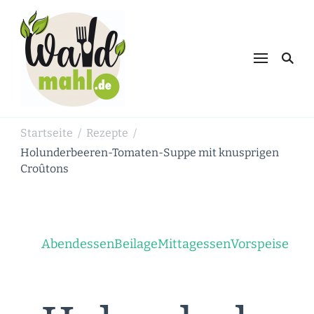
Waldmahl.de
Schnabulieren, was die Natur einem
bietet
Startseite
Rezepte
/
/
Holunderbeeren-Tomaten-Suppe mit knusprigen
Croûtons
Abendessen
Beilage
Mittagessen
Vorspeise