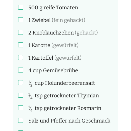
500
g
reife Tomaten
1
Zwiebel
(fein gehackt)
2
Knoblauchzehen
(gehackt)
1
Karotte
(gewürfelt)
1
Kartoffel
(gewürfelt)
4
cup
Gemüsebrühe
1
cup
Holunderbeerensaft
⁄
2
1
tsp
getrockneter Thymian
⁄
4
1
tsp
getrockneter Rosmarin
⁄
4
Salz und Pfeffer nach Geschmack