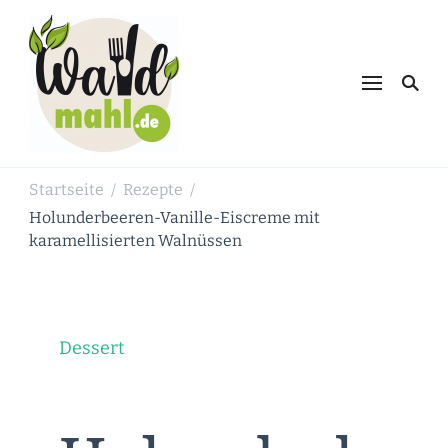
Waldmahl.de
Schnabulieren, was die Natur einem
bietet
Startseite
Rezepte
/
/
Holunderbeeren-Vanille-Eiscreme mit
karamellisierten Walnüssen
Dessert