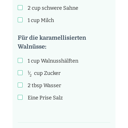
2
cup
schwere Sahne
1
cup
Milch
Für die karamellisierten
Walnüsse:
1
cup
Walnusshälften
1
cup
Zucker
⁄
2
2
tbsp
Wasser
Eine Prise Salz