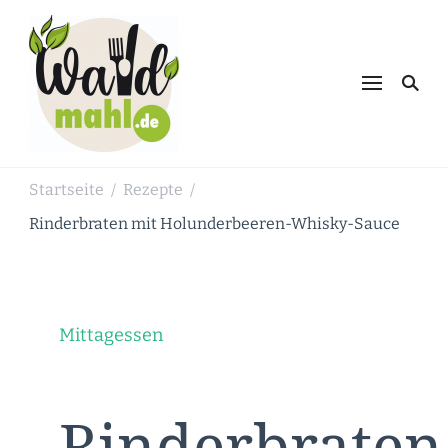
Waldmahl.de
Schnabulieren, was die Natur einem
bietet
Startseite
Rezepte
/
/
Rinderbraten mit Holunderbeeren-Whisky-Sauce
Mittagessen
Rinderbraten