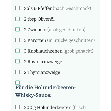
Salz & Pfeffer
(nach Geschmack)
2
tbsp
Olivenöl
2
Zwiebeln
(grob geschnitten)
3
Karotten
(in Stücke geschnitten)
3
Knoblauchzehen
(grob gehackt)
2
Rosmarinzweige
2
Thymianzweige
Für die Holunderbeeren-
Whisky-Sauce:
200
g
Holunderbeeren
(frisch