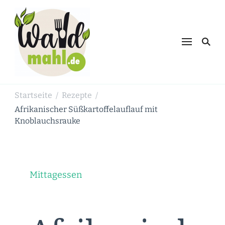
Waldmahl.de
Schnabulieren, was die Natur einem
bietet
Startseite
Rezepte
/
/
Afrikanischer Süßkartoffelauflauf mit
Knoblauchsrauke
Mittagessen