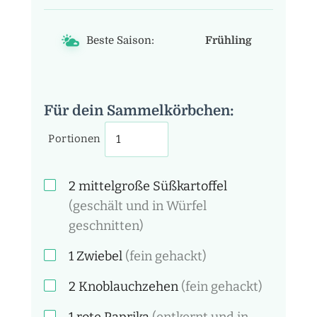
Beste Saison:
Frühling
Für dein Sammelkörbchen:
Portionen
2 mittelgroße
Süßkartoffel
(geschält und in Würfel
geschnitten)
1
Zwiebel
(fein gehackt)
2
Knoblauchzehen
(fein gehackt)
1 rote
Paprika
(entkernt und in