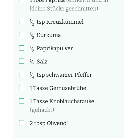
kleine Stücke geschnitten)
1
tsp
Kreuzkümmel
⁄
2
1
Kurkuma
⁄
2
1
Paprikapulver
⁄
2
1
Salz
⁄
2
1
tsp
schwarzer Pfeffer
⁄
4
1 Tasse
Gemüsebrühe
1 Tasse
Knoblauchsrauke
(gehackt)
2
tbsp
Olivenöl