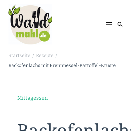
Waldmahl.de
Schnabulieren, was die Natur einem
bietet
Startseite
Rezepte
/
/
Backofenlachs mit Brennnessel-Kartoffel-Kruste
Mittagessen
Backofenlach