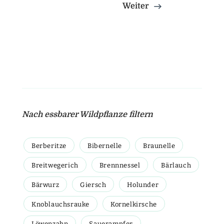
Weiter
Nach essbarer Wildpflanze filtern
Berberitze
Bibernelle
Braunelle
Breitwegerich
Brennnessel
Bärlauch
Bärwurz
Giersch
Holunder
Knoblauchsrauke
Kornelkirsche
Löwenzahn
Sauerampfer