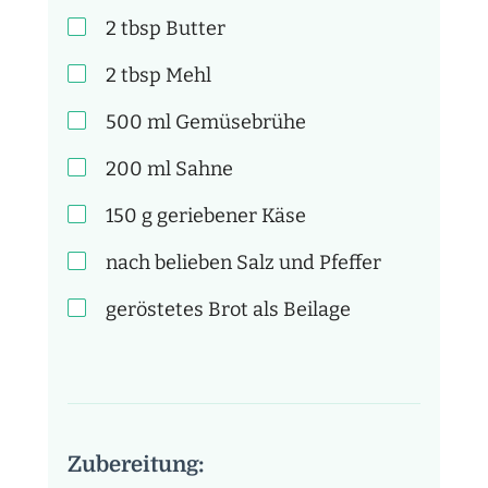
2
tbsp
Butter
2
tbsp
Mehl
500
ml
Gemüsebrühe
200
ml
Sahne
150
g
geriebener Käse
nach belieben
Salz und Pfeffer
geröstetes Brot als Beilage
Zubereitung: