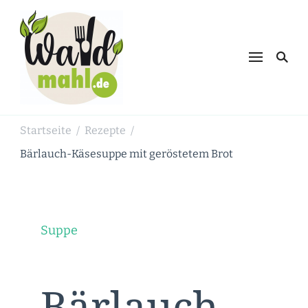
Waldmahl.de
Schnabulieren, was die Natur einem
bietet
Startseite
Rezepte
/
/
Bärlauch-Käsesuppe mit geröstetem Brot
Suppe
Bärlauch-