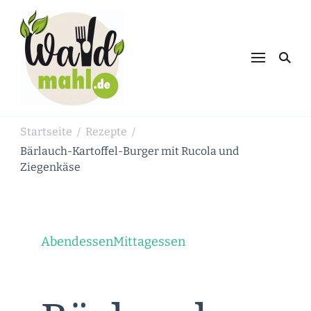
Waldmahl.de
Schnabulieren, was die Natur einem
bietet
Startseite
Rezepte
/
/
Bärlauch-Kartoffel-Burger mit Rucola und
Ziegenkäse
Abendessen
Mittagessen