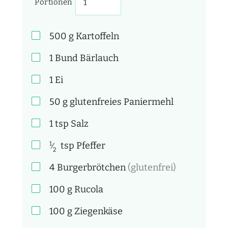
Portionen
500
g
Kartoffeln
1 Bund
Bärlauch
1
Ei
50
g
glutenfreies Paniermehl
1
tsp
Salz
1
tsp
Pfeffer
⁄
2
4
Burgerbrötchen
(glutenfrei)
100
g
Rucola
100
g
Ziegenkäse