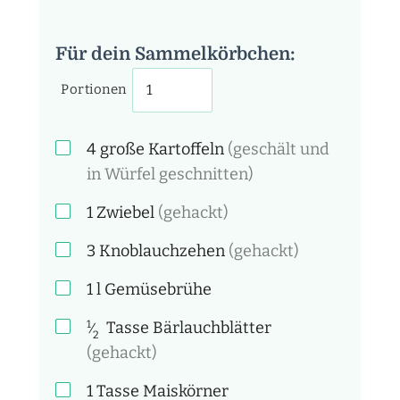
Für dein Sammelkörbchen:
Portionen
4 große
Kartoffeln
(geschält und
in Würfel geschnitten)
1
Zwiebel
(gehackt)
3
Knoblauchzehen
(gehackt)
1
l
Gemüsebrühe
1
Tasse
Bärlauchblätter
⁄
2
(gehackt)
1 Tasse
Maiskörner