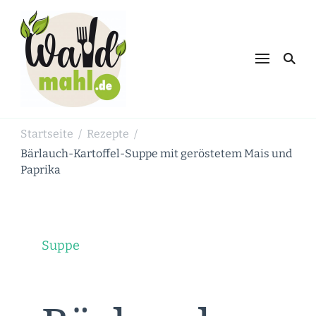
Waldmahl.de
Schnabulieren, was die Natur einem
bietet
Startseite
Rezepte
/
/
Bärlauch-Kartoffel-Suppe mit geröstetem Mais und
Paprika
Suppe