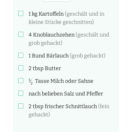
1
kg
Kartoffeln
(geschält und in
kleine Stücke geschnitten)
4
Knoblauchzehen
(geschält und
grob gehackt)
1 Bund
Bärlauch
(grob gehackt)
2
tbsp
Butter
1
Tasse
Milch oder Sahne
⁄
2
nach belieben
Salz und Pfeffer
2
tbsp
frischer Schnittlauch
(fein
gehackt)