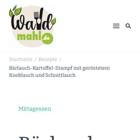
Waldmahl.de
Schnabulieren, was die Natur einem
bietet
Startseite
Rezepte
/
/
Bärlauch-Kartoffel-Stampf mit geröstetem
Knoblauch und Schnittlauch
Mittagessen