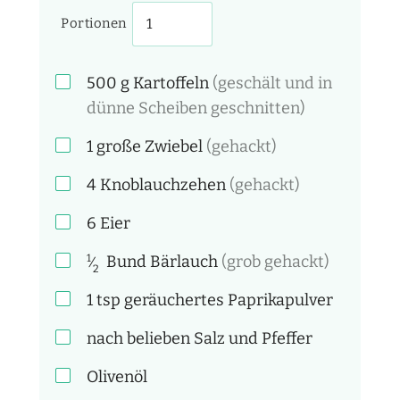
Portionen
500
g
Kartoffeln
(geschält und in
dünne Scheiben geschnitten)
1
große Zwiebel
(gehackt)
4
Knoblauchzehen
(gehackt)
6
Eier
1
Bund
Bärlauch
(grob gehackt)
⁄
2
1
tsp
geräuchertes Paprikapulver
nach belieben
Salz und Pfeffer
Olivenöl