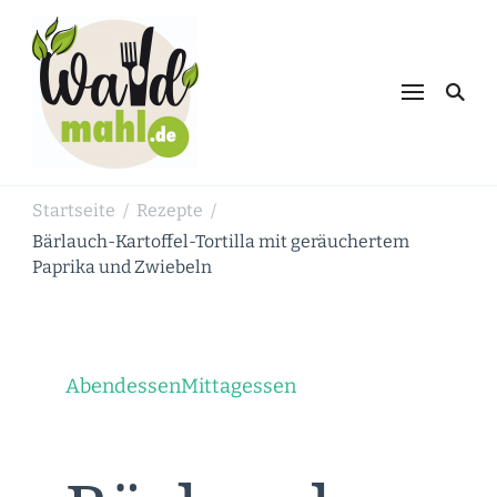
Waldmahl.de
Schnabulieren, was die Natur einem
bietet
Startseite
Rezepte
/
/
Bärlauch-Kartoffel-Tortilla mit geräuchertem
Paprika und Zwiebeln
Abendessen
Mittagessen