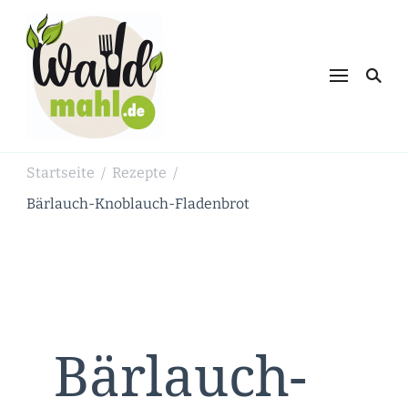
Waldmahl.de
Schnabulieren, was die Natur einem
bietet
Startseite
Rezepte
/
/
Bärlauch-Knoblauch-Fladenbrot
Bärlauch-