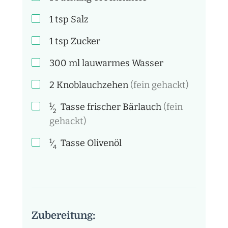
1
tsp
Salz
1
tsp
Zucker
300
ml
lauwarmes Wasser
2
Knoblauchzehen
(fein gehackt)
1
Tasse
frischer Bärlauch
(fein
⁄
2
gehackt)
1
Tasse
Olivenöl
⁄
4
Zubereitung: