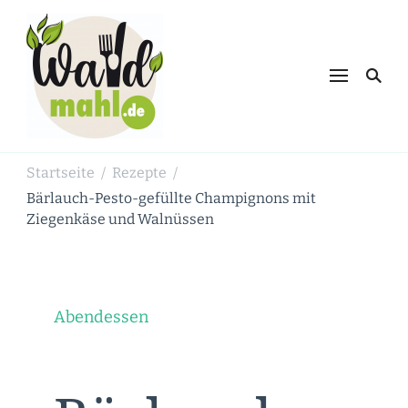
Waldmahl.de
Schnabulieren, was die Natur einem
bietet
Startseite
Rezepte
/
/
Bärlauch-Pesto-gefüllte Champignons mit
Ziegenkäse und Walnüssen
Abendessen