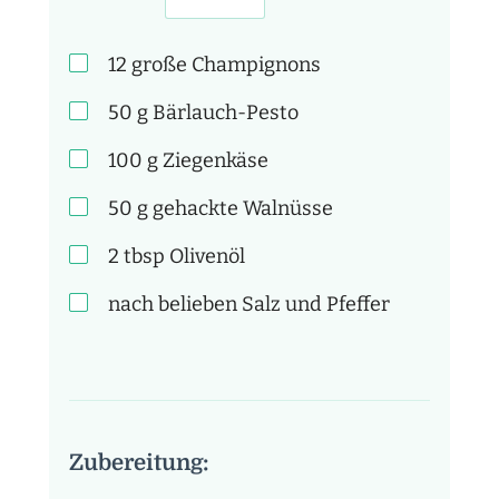
12 große
Champignons
50
g
Bärlauch-Pesto
100
g
Ziegenkäse
50
g
gehackte Walnüsse
2
tbsp
Olivenöl
nach belieben
Salz und Pfeffer
Zubereitung: