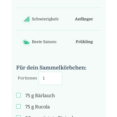
Schwierigkeit:
Anfänger
Beste Saison:
Frühling
Für dein Sammelkörbchen:
Portionen
75
g
Bärlauch
75
g
Rucola