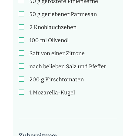
50
g
geröstete Pinienkerne
50
g
geriebener Parmesan
2
Knoblauchzehen
100
ml
Olivenöl
Saft von
einer Zitrone
nach belieben
Salz und Pfeffer
200
g
Kirschtomaten
1
Mozarella-Kugel
Zubereitung: