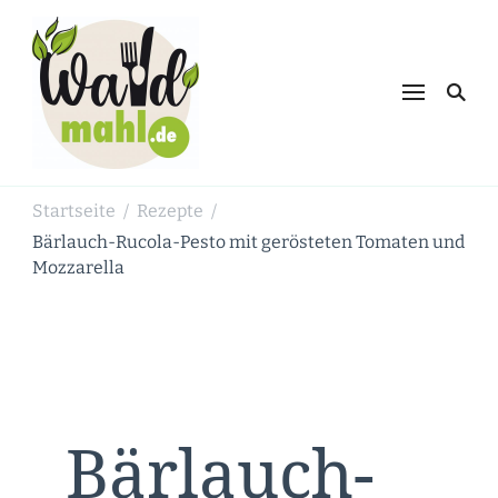
Waldmahl.de
Schnabulieren, was die Natur einem
bietet
Startseite
Rezepte
/
/
Bärlauch-Rucola-Pesto mit gerösteten Tomaten und
Mozzarella
Bärlauch-