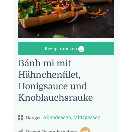
Rezept drucken
Bánh mì mit
Hähnchenfilet,
Honigsauce und
Knoblauchsrauke
,
Abendessen
Mittagessen
Gänge: