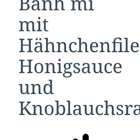
Bánh mì
mit
Hähnchenfile
Honigsauce
und
Knoblauchsr