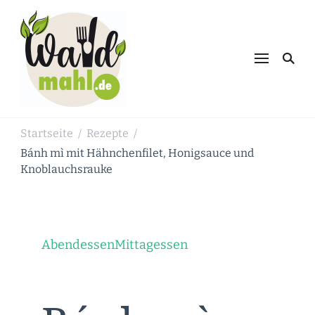
Waldmahl.de
Schnabulieren, was die Natur einem
bietet
Startseite
Rezepte
/
/
Bánh mì mit Hähnchenfilet, Honigsauce und
Knoblauchsrauke
Abendessen
Mittagessen