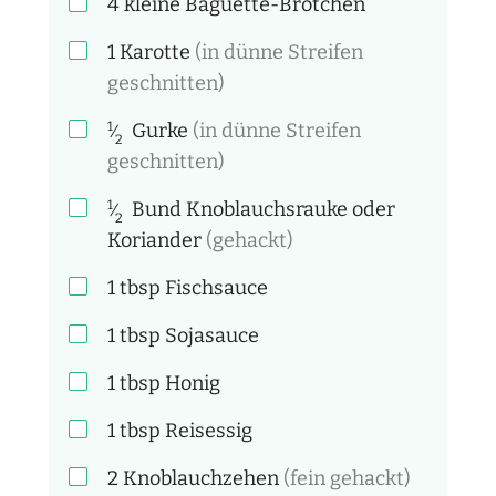
4 kleine
Baguette-Brötchen
1
Karotte
(in dünne Streifen
geschnitten)
1
Gurke
(in dünne Streifen
⁄
2
geschnitten)
1
Bund
Knoblauchsrauke oder
⁄
2
Koriander
(gehackt)
1
tbsp
Fischsauce
1
tbsp
Sojasauce
1
tbsp
Honig
1
tbsp
Reisessig
2
Knoblauchzehen
(fein gehackt)