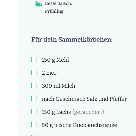
Beste Saison:
Frühling
Für dein Sammelkörbchen:
150
g
Mehl
2
Eier
300
ml
Milch
nach Geschmack
Salz und Pfeffer
150
g
Lachs
(geräuchert)
50
g
frische Knoblauchsrauke