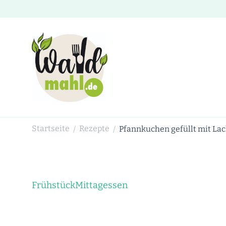
Waldmahl.de
Schnabulieren, was die Natur einem bietet
Startseite
Rezepte
Pfannkuchen gefüllt mit La
/
/
Frühstück
Mittagessen