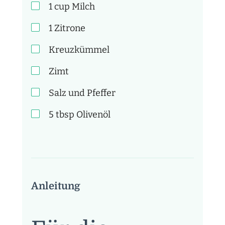
1
cup
Milch
1
Zitrone
Kreuzkümmel
Zimt
Salz und Pfeffer
5
tbsp
Olivenöl
Anleitung