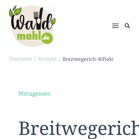
Waldmahl.de
Schnabulieren, was die Natur einem
bietet
Startseite
Rezepte
Breitwegerich-Bifteki
/
/
Mittagessen
Breitwegeric