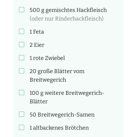
500
g
gemischtes Hackfleisch
(oder nur Rinderhackfleisch)
1
Feta
2
Eier
1
rote Zwiebel
20
große Blätter vom
Breitwegerich
100
g
weitere Breitwegerich-
Blätter
50
Breitwegerich-Samen
1
altbackenes Brötchen