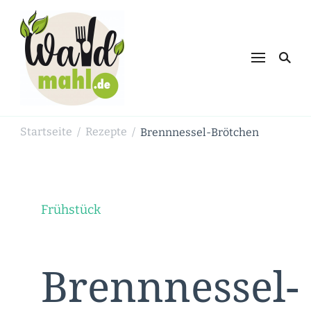
Waldmahl.de
Schnabulieren, was die Natur einem
bietet
Startseite
Rezepte
Brennnessel-Brötchen
/
/
Frühstück
Brennnessel-