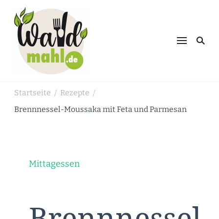
Waldmahl.de
Schnabulieren, was die Natur einem
bietet
Startseite
Rezepte
/
/
Brennnessel-Moussaka mit Feta und Parmesan
Mittagessen
Brennnessel-