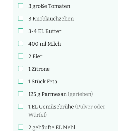
3
große Tomaten
3
Knoblauchzehen
3-4 EL
Butter
400
ml
Milch
2
Eier
1
Zitrone
1 Stück
Feta
125
g
Parmesan
(gerieben)
1 EL
Gemüsebrühe
(Pulver oder
Würfel)
2 gehäufte EL
Mehl