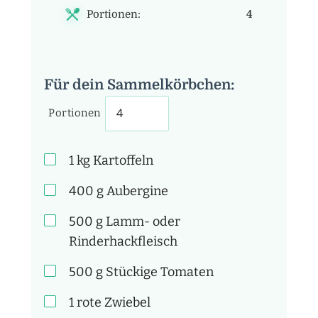
Portionen:
4
Für dein Sammelkörbchen:
Portionen
1
kg
Kartoffeln
400
g
Aubergine
500
g
Lamm- oder
Rinderhackfleisch
500
g
Stückige Tomaten
1
rote Zwiebel