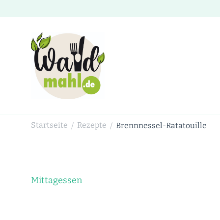
Waldmahl.de
Schnabulieren, was die Natur einem bietet
Startseite
Rezepte
Brennnessel-Ratatouille
/
/
Mittagessen