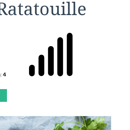
Ratatouille
n:
4