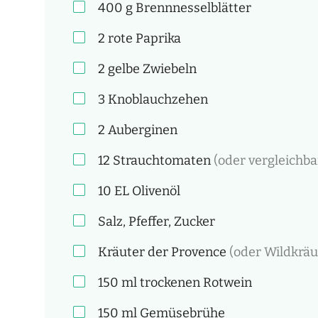
400
g
Brennnesselblätter
2
rote Paprika
2
gelbe Zwiebeln
3
Knoblauchzehen
2
Auberginen
12
Strauchtomaten
(oder vergleichba
10 EL
Olivenöl
Salz, Pfeffer, Zucker
Kräuter der Provence
(oder Wildkrä
150
ml
trockenen Rotwein
150
ml
Gemüsebrühe