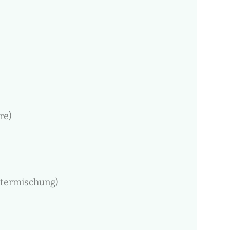
re)
utermischung)