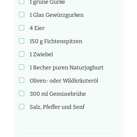
1
grüne Gurke
1
Glas Gewürzgurken
4
Eier
150
g
Fichtenspitzen
1
Zwiebel
1
Becher puren Naturjoghurt
Oliven- oder Wildkräuteröl
300
ml
Gemüsebrühe
Salz, Pfeffer und Senf