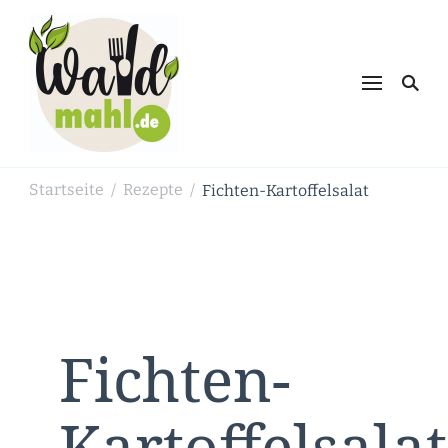
Waldmahl.de
Schnabulieren, was die Natur einem
bietet
Startseite
Rezepte
Fichten-Kartoffelsalat
/
/
Fichten-
Kartoffelsalat