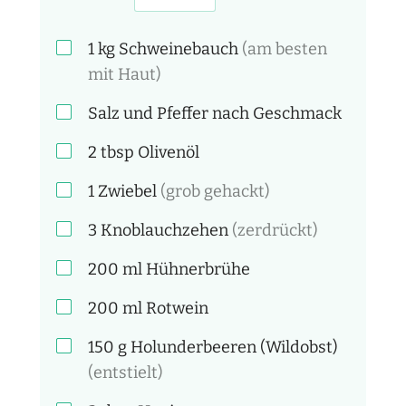
1
kg
Schweinebauch
(am besten
mit Haut)
Salz und Pfeffer nach Geschmack
2
tbsp
Olivenöl
1
Zwiebel
(grob gehackt)
3
Knoblauchzehen
(zerdrückt)
200
ml
Hühnerbrühe
200
ml
Rotwein
150
g
Holunderbeeren (Wildobst)
(entstielt)