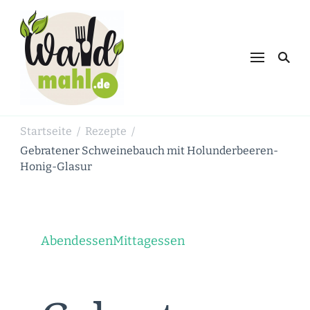
Waldmahl.de
Schnabulieren, was die Natur einem
bietet
Startseite
Rezepte
/
/
Gebratener Schweinebauch mit Holunderbeeren-
Honig-Glasur
Abendessen
Mittagessen