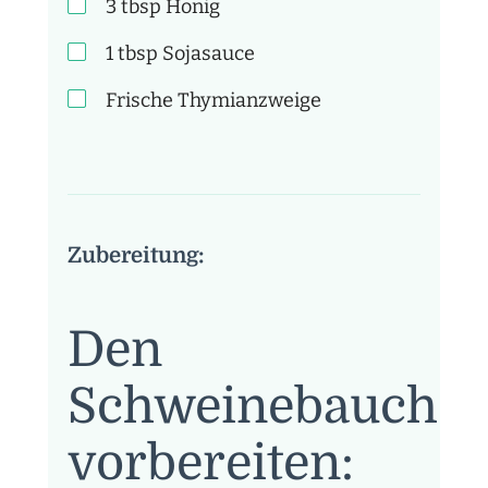
3
tbsp
Honig
1
tbsp
Sojasauce
Frische Thymianzweige
Zubereitung:
Den
Schweinebauch
vorbereiten: