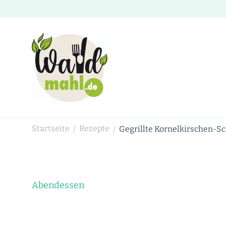
Waldmahl.de
Schnabulieren, was die Natur einem bietet
Startseite
Rezepte
Gegrillte Kornelkirschen-S
/
/
Abendessen