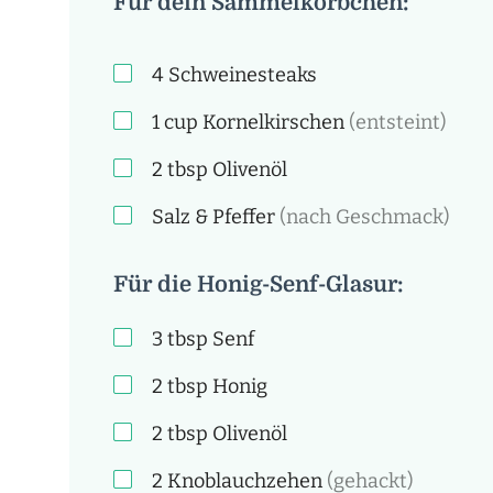
Für dein Sammelkörbchen:
4
Schweinesteaks
1
cup
Kornelkirschen
(entsteint)
2
tbsp
Olivenöl
Salz & Pfeffer
(nach Geschmack)
Für die Honig-Senf-Glasur:
3
tbsp
Senf
2
tbsp
Honig
2
tbsp
Olivenöl
2
Knoblauchzehen
(gehackt)