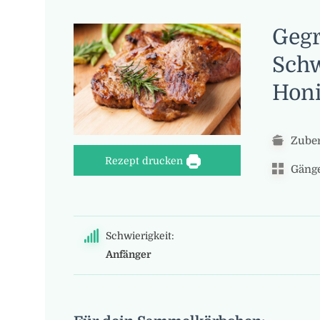
Gegr
Schw
Honi
Zuber
Rezept drucken
Gänge
Schwierigkeit:
Anfänger