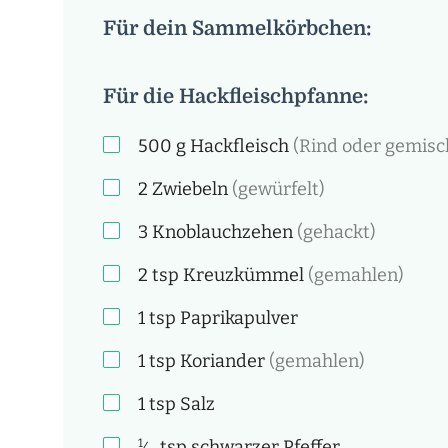
Für dein Sammelkörbchen:
Für die Hackfleischpfanne:
500
g
Hackfleisch
(Rind oder gemisc
2
Zwiebeln
(gewürfelt)
3
Knoblauchzehen
(gehackt)
2
tsp
Kreuzkümmel
(gemahlen)
1
tsp
Paprikapulver
1
tsp
Koriander
(gemahlen)
1
tsp
Salz
1
tsp
schwarzer Pfeffer
⁄