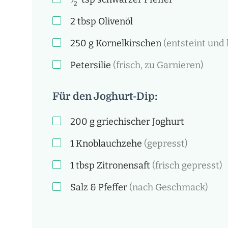
2
2
tbsp
Olivenöl
250
g
Kornelkirschen
(entsteint und 
Petersilie
(frisch, zu Garnieren)
Für den Joghurt-Dip:
200
g
griechischer Joghurt
1
Knoblauchzehe
(gepresst)
1
tbsp
Zitronensaft
(frisch gepresst)
Salz & Pfeffer
(nach Geschmack)