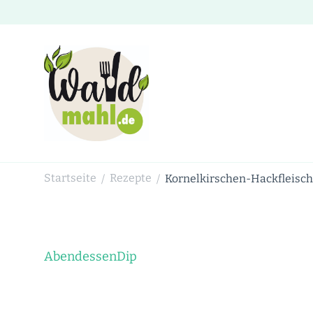
Waldmahl.de
Schnabulieren, was die Natur einem bietet
Startseite
Rezepte
Kornelkirschen-Hackfleisch
/
/
Abendessen
Dip