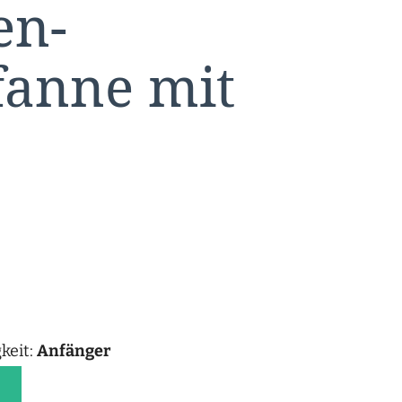
en-
fanne mit
keit:
Anfänger