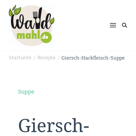
Waldmahl.de
Schnabulieren, was die Natur einem
bietet
Startseite
Rezepte
Giersch-Hackfleisch-Suppe
/
/
Suppe
Giersch-