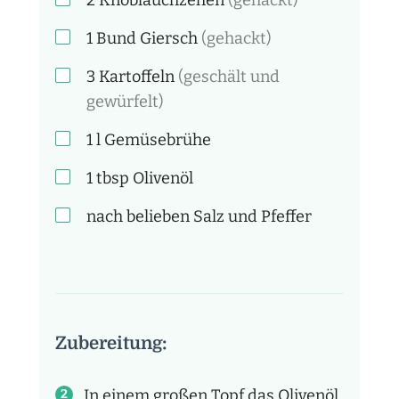
1 Bund
Giersch
(gehackt)
3
Kartoffeln
(geschält und
gewürfelt)
1
l
Gemüsebrühe
1
tbsp
Olivenöl
nach belieben
Salz und Pfeffer
Zubereitung:
In einem großen Topf das Olivenöl