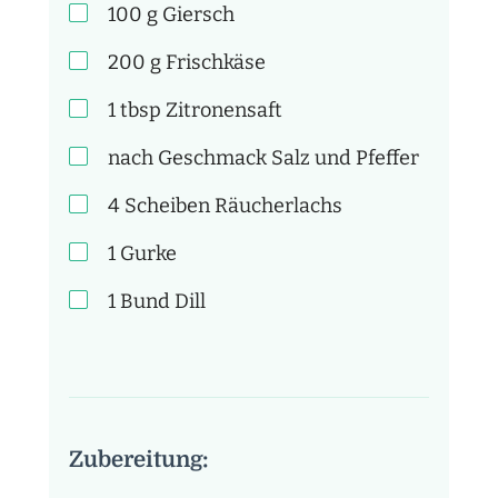
100
g
Giersch
200
g
Frischkäse
1
tbsp
Zitronensaft
nach Geschmack
Salz und Pfeffer
4 Scheiben
Räucherlachs
1
Gurke
1 Bund
Dill
Zubereitung: