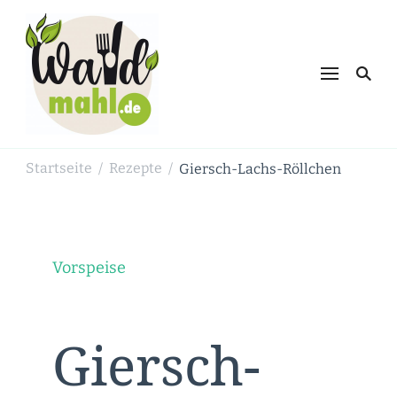
Waldmahl.de
Schnabulieren, was die Natur einem
bietet
Startseite
Rezepte
Giersch-Lachs-Röllchen
/
/
Vorspeise
Giersch-