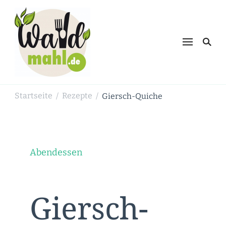
Waldmahl.de
Schnabulieren, was die Natur einem
bietet
Startseite
Rezepte
Giersch-Quiche
/
/
Abendessen
Giersch-