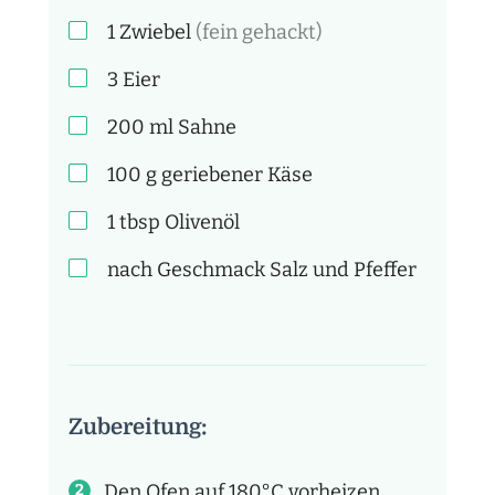
1
Zwiebel
(fein gehackt)
3
Eier
200
ml
Sahne
100
g
geriebener Käse
1
tbsp
Olivenöl
nach Geschmack
Salz und Pfeffer
Zubereitung:
Den Ofen auf 180°C vorheizen.