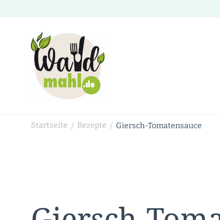
Waldmahl.de
Schnabulieren, was die Natur einem bietet
Startseite
Rezepte
Giersch-Tomatensauce
/
/
Giersch-Tom