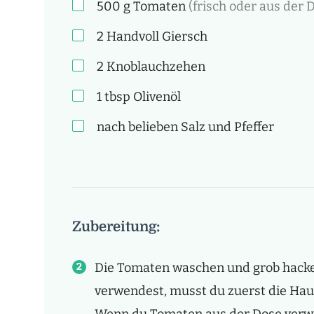
500
g
Tomaten
(frisch oder aus der 
2 Handvoll
Giersch
2
Knoblauchzehen
1
tbsp
Olivenöl
nach belieben
Salz und Pfeffer
Zubereitung:
Die Tomaten waschen und grob hacke
verwendest, musst du zuerst die Hau
Wenn du Tomaten aus der Dose verwe