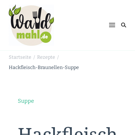
Waldmahl.de
Schnabulieren, was die Natur einem
bietet
Startseite
Rezepte
/
/
Hackfleisch-Braunellen-Suppe
Suppe
Hackfleisch-