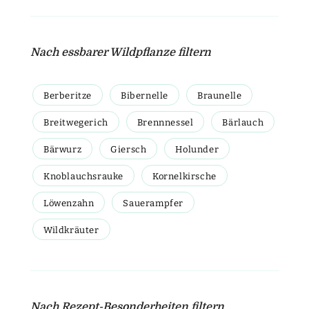
Nach essbarer Wildpflanze filtern
Berberitze
Bibernelle
Braunelle
Breitwegerich
Brennnessel
Bärlauch
Bärwurz
Giersch
Holunder
Knoblauchsrauke
Kornelkirsche
Löwenzahn
Sauerampfer
Wildkräuter
Nach Rezept-Besonderheiten filtern