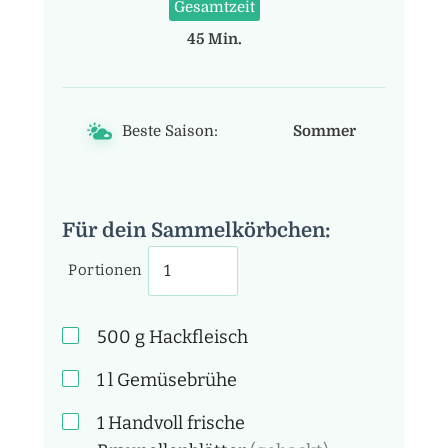
Gesamtzeit
45 Min.
Beste Saison:
Sommer
Für dein Sammelkörbchen:
Portionen
500
g
Hackfleisch
1
l
Gemüsebrühe
1 Handvoll
frische