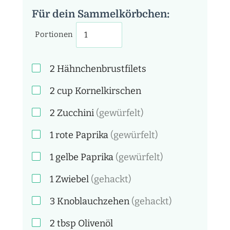
Für dein Sammelkörbchen:
Portionen
2
Hähnchenbrustfilets
2
cup
Kornelkirschen
2
Zucchini
(gewürfelt)
1
rote Paprika
(gewürfelt)
1
gelbe Paprika
(gewürfelt)
1
Zwiebel
(gehackt)
3
Knoblauchzehen
(gehackt)
2
tbsp
Olivenöl