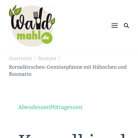
Waldmahl.de
Schnabulieren, was die Natur einem
bietet
Startseite
Rezepte
/
/
Kornelkirschen-Gemüsepfanne mit Hähnchen und
Rosmarin
Abendessen
Mittagessen