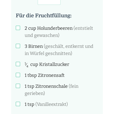
Für die Fruchtfüllung:
2
cup
Holunderbeeren
(entstielt
und gewaschen)
3
Birnen
(geschält, entkernt und
in Würfel geschnitten)
1
cup
Kristallzucker
⁄
4
1
tbsp
Zitronensaft
1
tsp
Zitronenschale
(fein
gerieben)
1
tsp
(Vanilleextrakt)