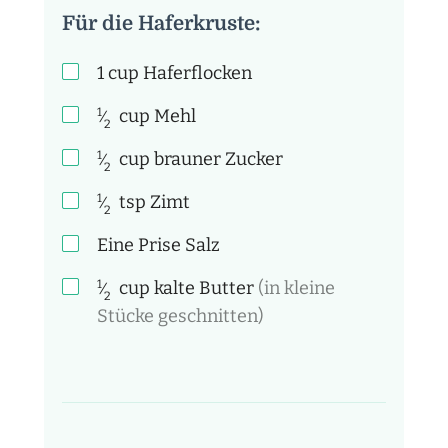
Für die Haferkruste:
1
cup
Haferflocken
1
cup
Mehl
⁄
2
1
cup
brauner Zucker
⁄
2
1
tsp
Zimt
⁄
2
Eine Prise Salz
1
cup
kalte Butter
(in kleine
⁄
2
Stücke geschnitten)