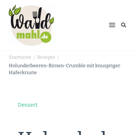
Waldmahl.de
Schnabulieren, was die Natur einem
bietet
Startseite
Rezepte
/
/
Holunderbeeren-Birnen-Crumble mit knuspriger
Haferkruste
Dessert