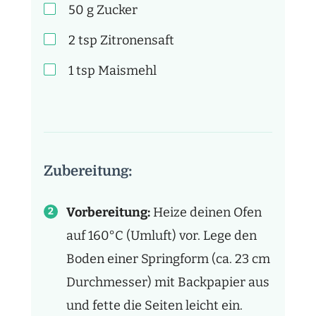
50
g
Zucker
2
tsp
Zitronensaft
1
tsp
Maismehl
Zubereitung:
Vorbereitung:
Heize deinen Ofen
auf 160°C (Umluft) vor. Lege den
Boden einer Springform (ca. 23 cm
Durchmesser) mit Backpapier aus
und fette die Seiten leicht ein.