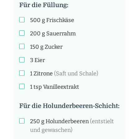
Für die Füllung:
500
g
Frischkäse
200
g
Sauerrahm
150
g
Zucker
3
Eier
1
Zitrone
(Saft und Schale)
1
tsp
Vanilleextrakt
Für die Holunderbeeren-Schicht:
250
g
Holunderbeeren
(entstielt
und gewaschen)