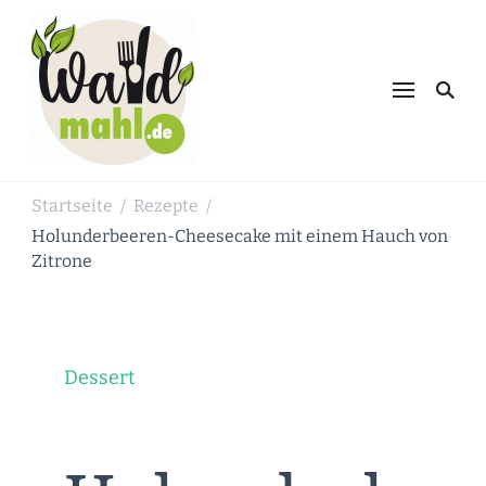
Waldmahl.de
Schnabulieren, was die Natur einem
bietet
Startseite
Rezepte
/
/
Holunderbeeren-Cheesecake mit einem Hauch von
Zitrone
Dessert