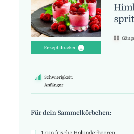
Himb
spri
Gänge
Rezept drucken
Schwierigkeit:
Anfänger
Für dein Sammelkörbchen:
1
cup
frische Holunderbeeren