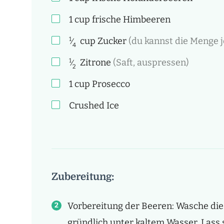
1
cup
frische Himbeeren
1
cup
Zucker
(du kannst die Menge
⁄
4
1
Zitrone
(Saft, auspressen)
⁄
2
1
cup
Prosecco
Crushed Ice
Zubereitung:
Vorbereitung der Beeren: Wasche d
gründlich unter kaltem Wasser. Lass 