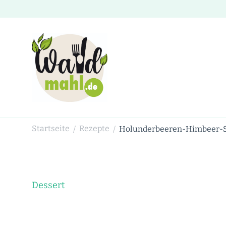
Waldmahl.de
Schnabulieren, was die Natur einem bietet
Startseite
Rezepte
Holunderbeeren-Himbeer-Sl
/
/
Dessert