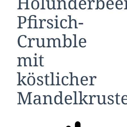
Holunderbee
Pfirsich-
Crumble
mit
köstlicher
Mandelkrust