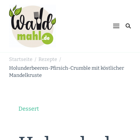
Waldmahl.de
Schnabulieren, was die Natur einem
bietet
Startseite
Rezepte
/
/
Holunderbeeren-Pfirsich-Crumble mit köstlicher
Mandelkruste
Dessert