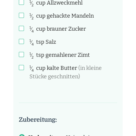
1
cup
Allzweckmehl
⁄
2
1
cup
gehackte Mandeln
⁄
2
1
cup
brauner Zucker
⁄
4
1
tsp
Salz
⁄
4
1
tsp
gemahlener Zimt
⁄
2
1
cup
kalte Butter
(in kleine
⁄
4
Stücke geschnitten)
Zubereitung: