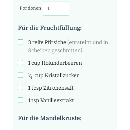
Portionen
Für die Fruchtfüllung:
3
reife Pfirsiche
(entsteint und in
Scheiben geschnitten)
1
cup
Holunderbeeren
1
cup
Kristallzucker
⁄
4
1
tbsp
Zitronensaft
1
tsp
Vanilleextrakt
Für die Mandelkruste: