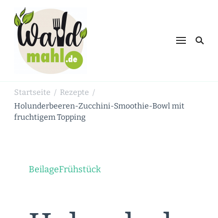
Waldmahl.de
Schnabulieren, was die Natur einem
bietet
Startseite
Rezepte
/
/
Holunderbeeren-Zucchini-Smoothie-Bowl mit
fruchtigem Topping
Beilage
Frühstück