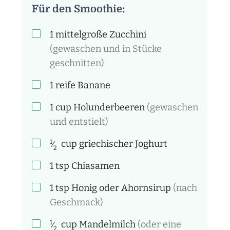
Für den Smoothie:
1
mittelgroße Zucchini
(gewaschen und in Stücke
geschnitten)
1
reife Banane
1
cup
Holunderbeeren
(gewaschen
und entstielt)
1
cup
griechischer Joghurt
⁄
2
1
tsp
Chiasamen
1
tsp
Honig oder Ahornsirup
(nach
Geschmack)
1
cup
Mandelmilch
(oder eine
⁄
2