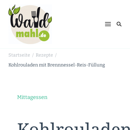
Waldmahl.de
Schnabulieren, was die Natur einem
bietet
Startseite
Rezepte
/
/
Kohlrouladen mit Brennnessel-Reis-Füllung
Mittagessen
Kohlroulade