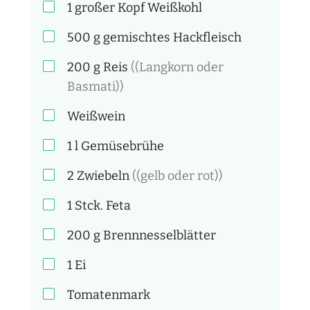
1 großer Kopf
Weißkohl
500
g
gemischtes Hackfleisch
200
g
Reis
((Langkorn oder
Basmati))
Weißwein
1
l
Gemüsebrühe
2
Zwiebeln
((gelb oder rot))
1 Stck.
Feta
200
g
Brennnesselblätter
1
Ei
Tomatenmark